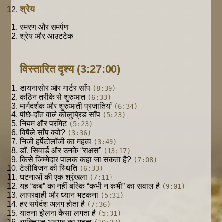
श्रेय
स्मरण और समर्पण
श्रेय और आउटटेक
विस्तारित दृश्य
(3:27:00)
डायनासोर और गार्टर साँप
(8:39)
कठिन तरीके से शुरुआत
(6:33)
मार्गदर्शक और शुरुआती प्रजातियाँ
(6:34)
पीछे-दाँत वाले कोलुब्रिड साँप
(5:23)
नियम और परमिट
(5:23)
विषैले साँप क्यों?
(3:36)
निजी हर्पेटोलॉजी का महत्व
(3:49)
डॉ. सिवार्ड और उनके “राक्षस”
(13:17)
किसे जिम्मेदार पालक कहा जा सकता है?
(7:08)
टेलीविजन की स्थिति
(6:33)
घटनाओं की एक श्रृंखला
(7:11)
यह “कब” का नहीं बल्कि “कभी न कभी” का सवाल है
(9:01)
लापरवाही और ध्यान भटकना
(5:31)
हर सर्पदंश अलग होता है
(7:36)
यातना झेलना कैसा लगता है
(5:31)
व्यक्तिगत अनुभव का महत्व
(10:27)