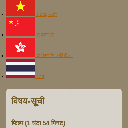
Tiếng Việt
简体中文
繁體中文（香港）
ไทย
विषय-सूची
फिल्म (1 घंटा 54 मिनट)