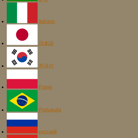
Italiano
日本語
한국어
Polski
Português
русский