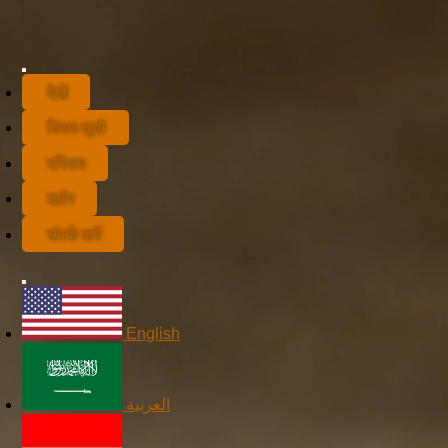
देखें
विषय-सूची
परिचय
ब्लॉग
संपर्क करें
English
العربية