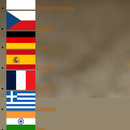
Bahasa Indonesia
čeština
Deutsch
Español
Français
Ελληνικά
हिन्दी